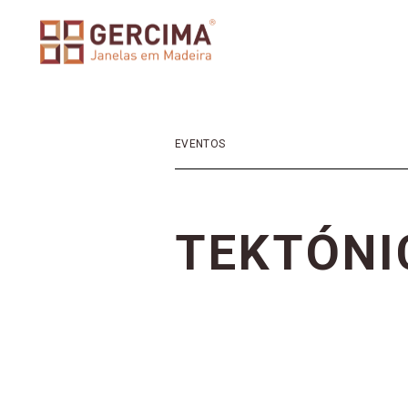
EVENTOS
T
E
K
T
Ó
N
I