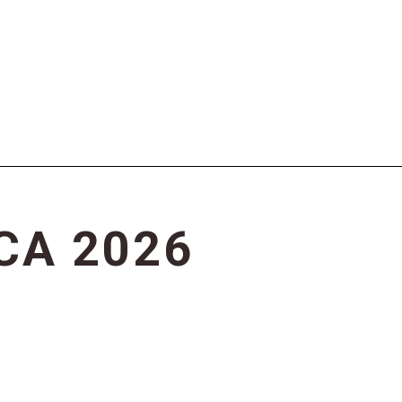
C
A
2
0
2
6