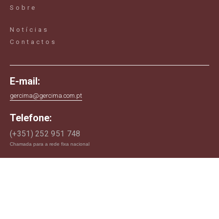
Sobre
Notícias
Contactos
E-mail:
gercima@gercima.com.pt
Telefone:
(+351) 252 951 748
Chamada para a rede fixa nacional
Morada:
Rua da Covilhã, n.155
4775-206 Negreiros
Barcelos - Portugal