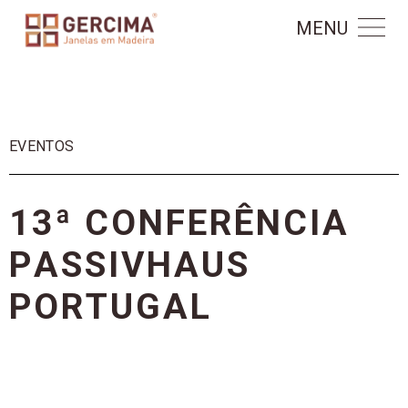
MENU
EVENTOS
1
3
ª
C
O
N
F
E
R
Ê
N
C
I
A
P
A
S
S
I
V
H
A
U
S
P
O
R
T
U
G
A
L