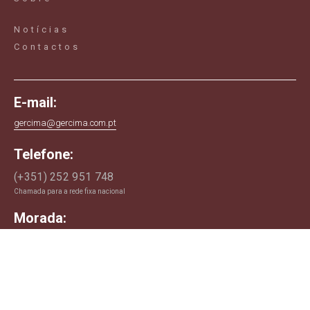
Notícias
Contactos
E-mail:
gercima@gercima.com.pt
Telefone:
(+351) 252 951 748
Chamada para a rede fixa nacional
Morada:
Rua da Covilhã, n.155
4775-206 Negreiros
Barcelos - Portugal