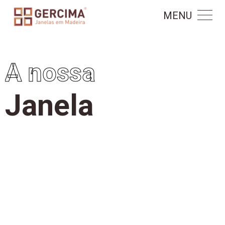
MENU
A nossa
J
a
n
e
l
a