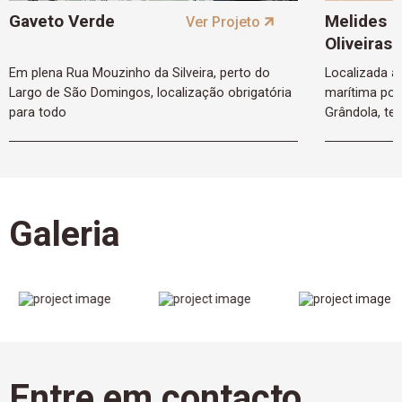
Gaveto Verde
Melides |
Ver Projeto
Oliveiras
Em plena Rua Mouzinho da Silveira, perto do
Localizada a
Largo de São Domingos, localização obrigatória
marítima por
para todo
Grândola, te
Galeria
Entre em contacto