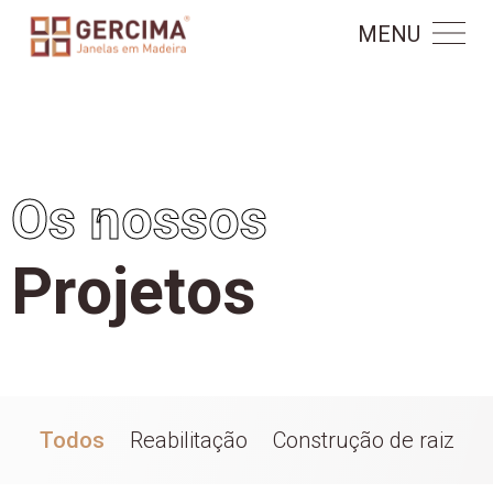
MENU
Os nossos
P
r
o
j
e
t
o
s
Todos
Reabilitação
Construção de raiz