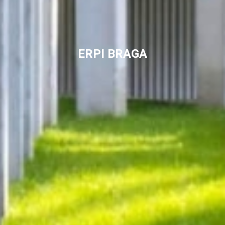
E
R
P
I
B
R
A
G
A