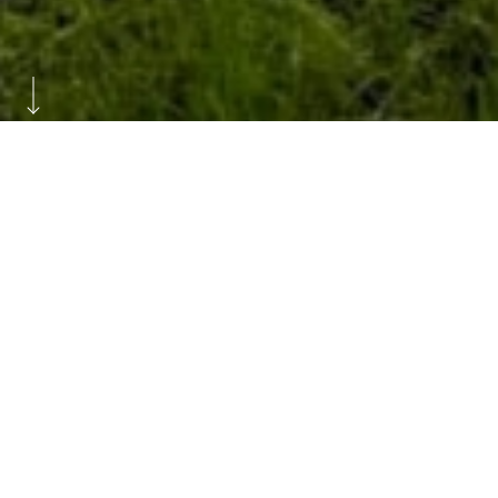
O projeto
Estrutura Residencial para Pessoas Idosas |
Braga
A ERPI de Braga, surgiu da necessidade de criar uma resposta
mais qualificada para a população sénior, através de um espaço
capaz de conciliar cuidado, conforto e integração urbana.
Projetado pelo gabinete de arquitetura de Nuno Valentim,