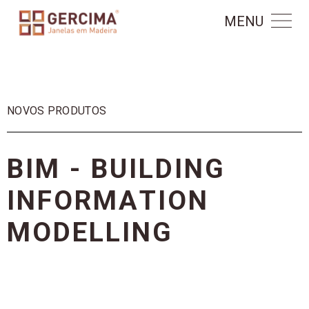
MENU
NOVOS PRODUTOS
B
I
M
-
B
U
I
L
D
I
N
G
I
N
F
O
R
M
A
T
I
O
N
M
O
D
E
L
L
I
N
G